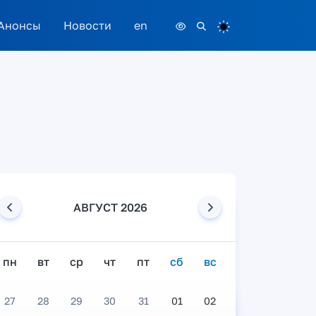
Анонсы
Новости
en
АВГУСТ 2026
пн
вт
ср
чт
пт
сб
вс
27
28
29
30
31
01
02