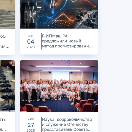
авг
В ИПМаш РАН
ПбО
04
предложили новый
метод прогнозирования
тия
2026
деформации
и разрушения
ой
материалов
аты
июл
Наука, добровольчество
27
и служение Отечеству:
л
представитель Совета
2026