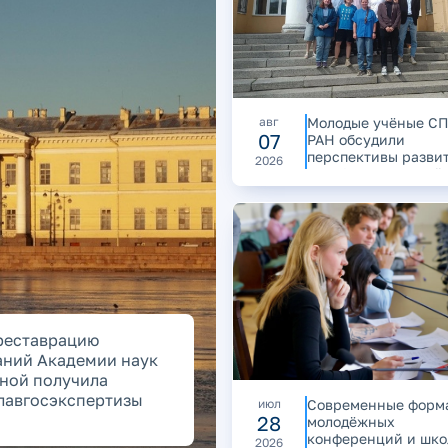
авг
Молодые учёные С
07
РАН обсудили
перспективы разви
2026
агробиотехнологий
и продовольственн
безопасности
реставрацию
аний Академии наук
ной получила
лавгосэкспертизы
июл
Современные форм
28
молодёжных
конференций и шко
2026