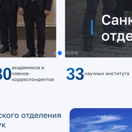
бургское
АН
80
33
академиков и
членов-
научных института
корреспондентов
ского отделения
ук