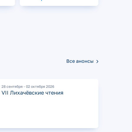
го
молодых учёных СПбО
МУ
РАН выступила
на дискуссии «Маяки
побед»
Все анонсы
28 сентября - 02 октября 2026
VII Лихачёвские чтения