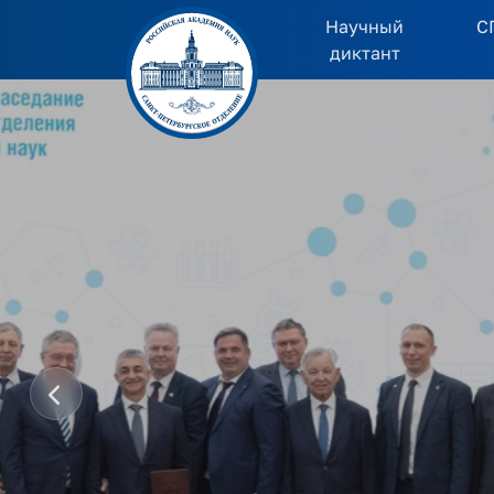
Научный
С
диктант