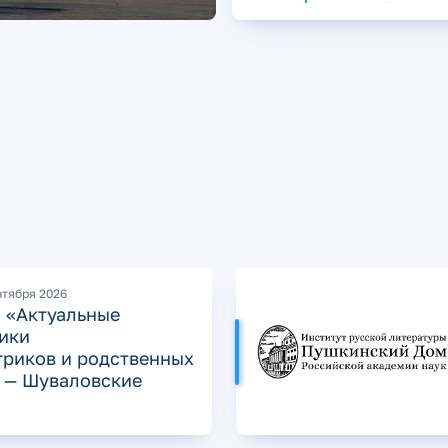
стали темой кругло
стола с участием С
СПбО РАН
нтября 2026
м «Актуальные
ики
триков и родственных
 — Шуваловские