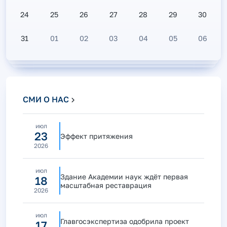
24
25
26
27
28
29
30
31
01
02
03
04
05
06
СМИ О НАС
июл
23
Эффект притяжения
2026
июл
Здание Академии наук ждёт первая
18
масштабная реставрация
2026
июл
Главгосэкспертиза одобрила проект
17