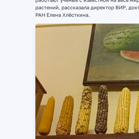
работают ученые с известной на весь ми
растений, рассказала директор ВИР, док
РАН Елена Хлёсткина.