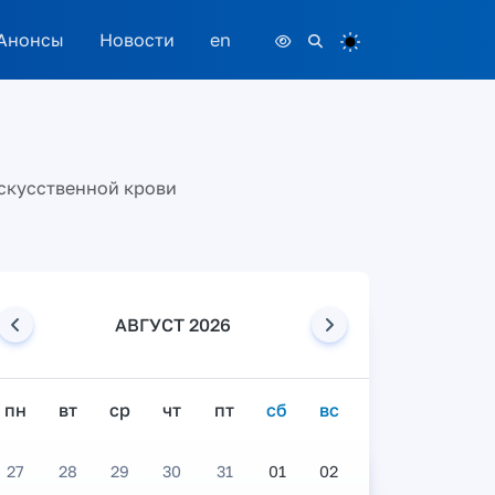
Анонсы
Новости
en
искусственной крови
АВГУСТ 2026
пн
вт
ср
чт
пт
сб
вс
27
28
29
30
31
01
02