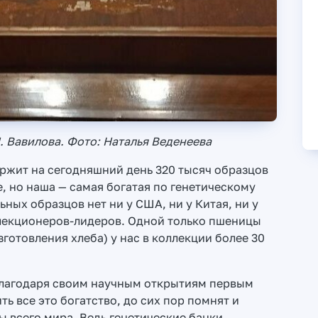
. Вавилова. Фото: Наталья Веденеева
ржит на сегодняшний день 320 тысяч образцов
е, но наша — самая богатая по генетическому
ных образцов нет ни у США, ни у Китая, ни у
ллекционеров-лидеров. Одной только пшеницы
готовления хлеба) у нас в коллекции более 30
благодаря своим научным открытиям первым
ить все это богатство, до сих пор помнят и
 всего мира. Ведь генетические банки