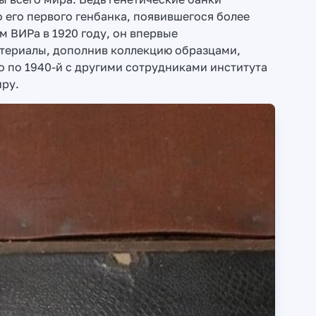
 его первого генбанка, появившегося более
м ВИРа в 1920 году, он впервые
териалы, дополнив коллекцию образцами,
го по 1940-й с другими сотрудниками института
иру.