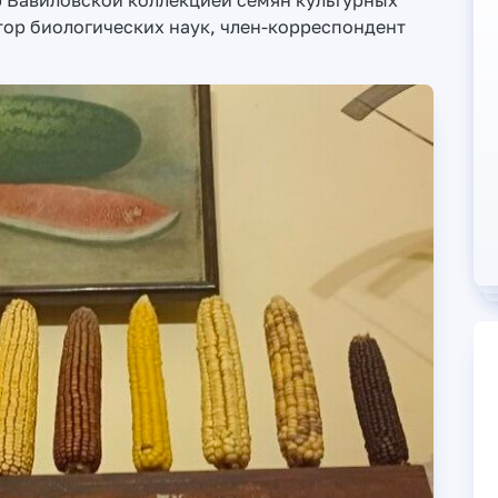
р Вавиловской коллекцией семян культурных
тор биологических наук, член-корреспондент