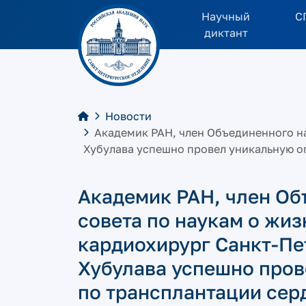
Научный
С
диктант
Новости
Академик РАН, член Объединенного на
Хубулава успешно провел уникальную о
Академик РАН, член Об
совета по наукам о жи
кардиохирург Санкт-Пе
Хубулава успешно про
по трансплантации сер