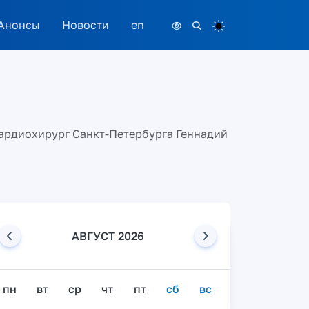
Анонсы
Новости
en
кардиохирург Санкт-Петербурга Геннадий
АВГУСТ 2026
пн
вт
ср
чт
пт
сб
вс