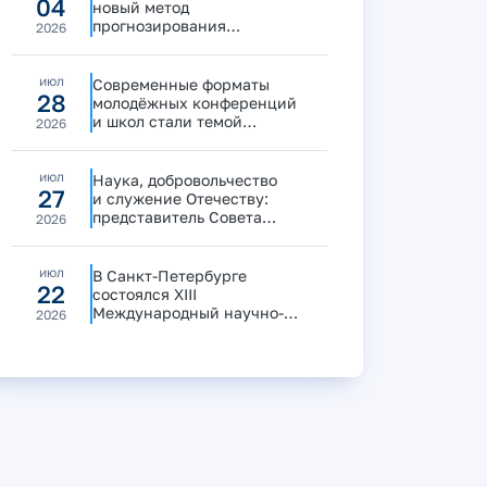
04
новый метод
прогнозирования
2026
деформации и разрушения
материалов
июл
Современные форматы
28
молодёжных конференций
и школ стали темой
2026
круглого стола с участием
СМУ СПбО РАН
июл
Наука, добровольчество
27
и служение Отечеству:
представитель Совета
2026
молодых учёных СПбО РАН
выступила на дискуссии
«Маяки побед»
июл
В Санкт-Петербурге
22
состоялся XIII
Международный научно-
2026
практический симпозиум
«Безопасность космических
полетов»