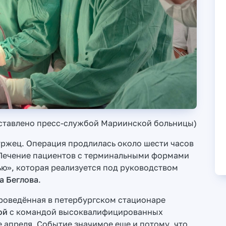
ставлено пресс-службой Мариинской больницы)
уржец. Операция продлилась около шести часов
«Лечение пациентов с терминальными формами
ю», которая реализуется под руководством
а Беглова
.
проведённая в петербургском стационаре
ой
с командой высоквалифицированных
е апреля. Событие значимое еще и потому, что