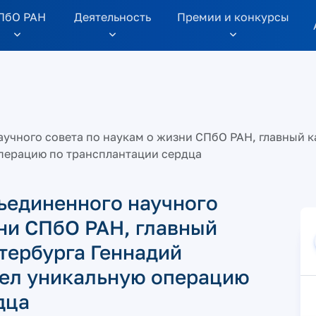
ПбО РАН
Дeятельность
Премии и конкурсы
учного совета по наукам о жизни СПбО РАН, главный 
перацию по трансплантации сердца
ъединенного научного
зни СПбО РАН, главный
тербурга Геннадий
вел уникальную операцию
дца