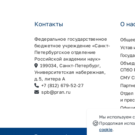
Контакты
О на
Федеральное государственное
Общее
бюджетное учреждение «Санкт-
Устав
Петербургское отделение
Госуд
Российской академии наук»
Объед
199034, Санкт-Петербург,
СПбО 
Университетская набережная,
СМУ С
д.5, литера А
+7 (812) 679-52-27
Партн
spb@pran.ru
Отдел
и пре
Офици
MAX
Мы используем c
🍪
Продолжая испол
cookie
.