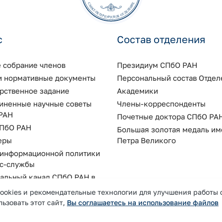
с
Состав отделения
 собрание членов
Президиум СПбО РАН
 и нормативные документы
Персональный состав Отдел
арственное задание
Академики
иненные научные советы
Члены-корреспонденты
РАН
Почетные доктора СПбО РА
ПбО РАН
Большая золотая медаль им
еры
Петра Великого
 информационной политики
сс-службы
альный канал СПбО РАН в
ookies и рекомендательные технологии для улучшения работы 
ьзовать этот сайт,
Вы соглашаетесь на использование файлов