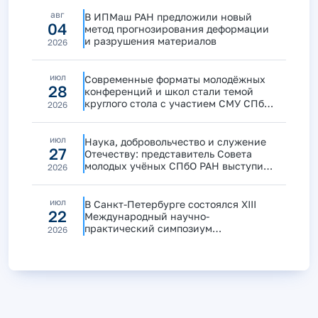
авг
В ИПМаш РАН предложили новый
04
метод прогнозирования деформации
и разрушения материалов
2026
июл
Современные форматы молодёжных
28
конференций и школ стали темой
круглого стола с участием СМУ СПбО
2026
РАН
июл
Наука, добровольчество и служение
27
Отечеству: представитель Совета
молодых учёных СПбО РАН выступила
2026
на дискуссии «Маяки побед»
июл
В Санкт-Петербурге состоялся XIII
22
Международный научно-
практический симпозиум
2026
«Безопасность космических полетов»