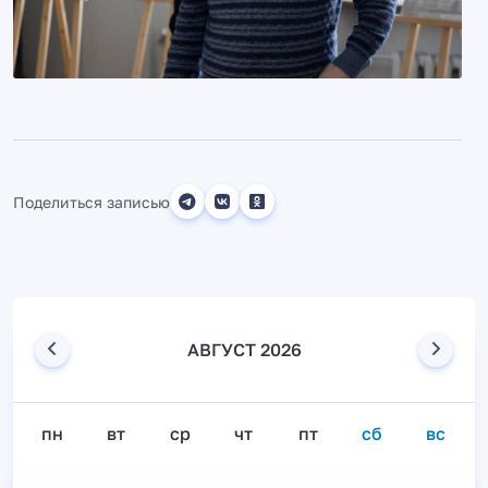
Поделиться записью
АВГУСТ 2026
пн
вт
ср
чт
пт
сб
вс