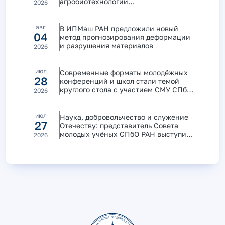
агробиотехнологий
2026
и продовольственной безопасности
авг
В ИПМаш РАН предложили новый
04
метод прогнозирования деформации
и разрушения материалов
2026
июл
Современные форматы молодёжных
28
конференций и школ стали темой
круглого стола с участием СМУ СПбО
2026
РАН
июл
Наука, добровольчество и служение
27
Отечеству: представитель Совета
молодых учёных СПбО РАН выступила
2026
на дискуссии «Маяки побед»