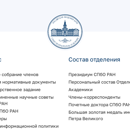
с
Состав отделения
 собрание членов
Президиум СПбО РАН
 и нормативные документы
Персональный состав Отдел
арственное задание
Академики
иненные научные советы
Члены-корреспонденты
РАН
Почетные доктора СПбО РА
ПбО РАН
Большая золотая медаль им
еры
Петра Великого
 информационной политики