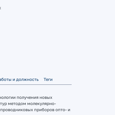
к
аботы и должность
Теги
хнологии получения новых
тур методом молекулярно-
лупроводниковых приборов опто- и