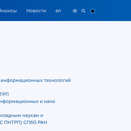
Анонсы
Новости
en
 и информационных технологий
НТРП
 информационных и нано
икладным наукам и
НС ПНТРП) СПбО РАН