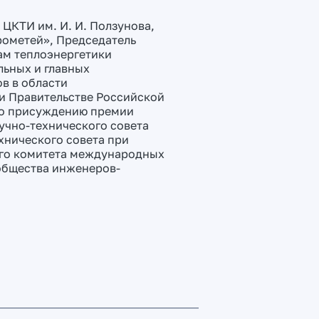
ЦКТИ им. И. И. Ползунова,
рометей», Председатель
ам теплоэнергетики
льных и главных
в в области
и Правительстве Российской
по присуждению премии
учно-технического совета
хнического совета при
ого комитета международных
общества инженеров-