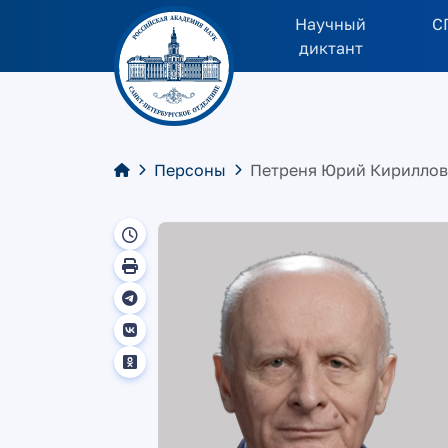
Научный
С
диктант
Персоны
Петреня Юрий Кирилло