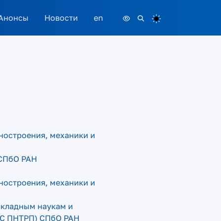
Анонсы
Новости
en
иностроения, механики и
 СПбО РАН
иностроения, механики и
икладным наукам и
НС ПНТРП) СПбО РАН