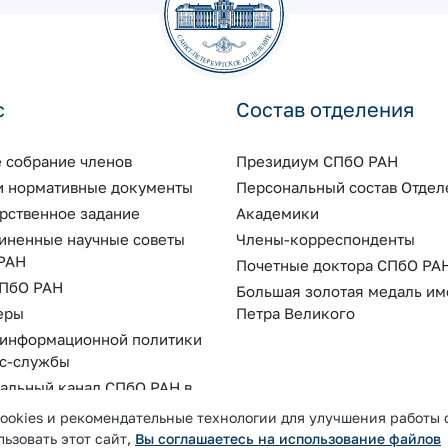
с
Состав отделения
 собрание членов
Президиум СПбО РАН
 и нормативные документы
Персональный состав Отдел
арственное задание
Академики
иненные научные советы
Члены-корреспонденты
РАН
Почетные доктора СПбО РА
ПбО РАН
Большая золотая медаль им
еры
Петра Великого
 информационной политики
сс-службы
альный канал СПбО РАН в
ookies и рекомендательные технологии для улучшения работы 
ьзовать этот сайт,
Вы соглашаетесь на использование файлов