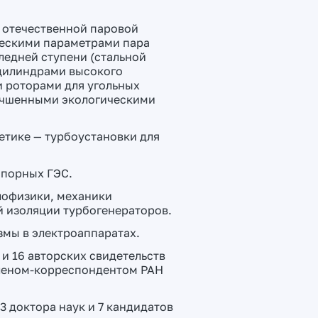
 отечественной паровой
ескими параметрами пара
ледней ступени (стальной
 цилиндрами высокого
 роторами для угольных
учшенными экологическими
етике — турбоустановки для
апорных ГЭС.
лофизики, механики
й изоляции турбогенераторов.
мы в электроаппаратах.
 и 16 авторских свидетельств
 членом-корреспондентом РАН
 доктора наук и 7 кандидатов