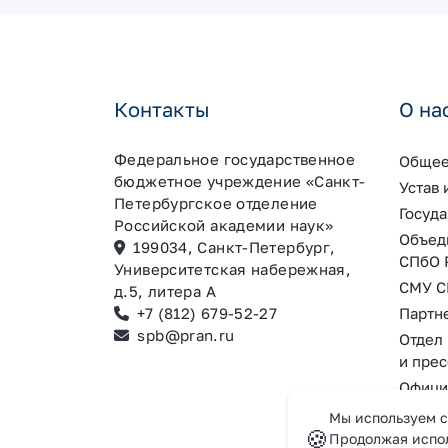
Контакты
О на
Федеральное государственное
Общее
бюджетное учреждение «Санкт-
Устав
Петербургское отделение
Госуд
Российской академии наук»
Объед
199034, Санкт-Петербург,
СПбО 
Университетская набережная,
СМУ С
д.5, литера А
+7 (812) 679-52-27
Партн
spb@pran.ru
Отдел
и пре
Офици
MAX
Мы используем c
🍪
Продолжая испол