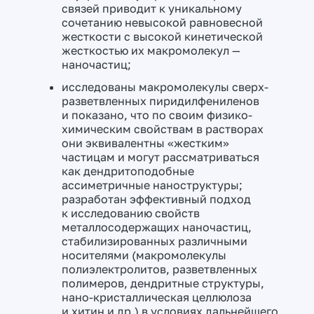
связей приводит к уникальному
сочетанию невысокой равновесной
жесткости с высокой кинетической
жесткостью их макромолекул —
наночастиц;
исследованы макромолекулы сверх-
разветвленных пиридилфениленов
и показано, что по своим физико-
химическим свойствам в растворах
они эквивалентны «жестким»
частицам и могут рассматриваться
как дендритоподобные
ассиметричные наноструктуры;
разработан эффективный подход
к исследованию свойств
металлосодержащих наночастиц,
стабилизированных различными
носителями (макромолекулы
полиэлектролитов, разветвленных
полимеров, дендритные структуры,
нано-кристаллическая целлюлоза
и хитин и др.) в условиях дальнейшего