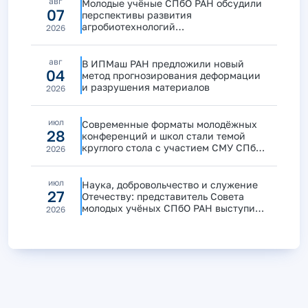
авг
Молодые учёные СПбО РАН обсудили
07
перспективы развития
агробиотехнологий
2026
и продовольственной безопасности
авг
В ИПМаш РАН предложили новый
04
метод прогнозирования деформации
и разрушения материалов
2026
июл
Современные форматы молодёжных
28
конференций и школ стали темой
круглого стола с участием СМУ СПбО
2026
РАН
июл
Наука, добровольчество и служение
27
Отечеству: представитель Совета
молодых учёных СПбО РАН выступила
2026
на дискуссии «Маяки побед»