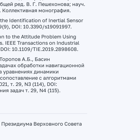
щей ред. В. Г. Пешехонова; науч.
7. Коллективная монография.
the Identification of Inertial Sensor
19(9), DOI: 10.3390/s19091997.
ion to the Attitude Problem Using
. IEEE Transactions on Industrial
. DOI: 10.1109/TIE.2019.2898608.
 Торопов А.Б., Басин
задачах обработки навигационной
в уравнениях динамики
и сопоставление с алгоритмами
, т. 29, N3 (114), DOI:
я задач т. 29, N4 (115).
аз Президиума Верховного Совета