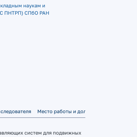
икладным наукам и
НС ПНТРП) СПбО РАН
сследователя
Место работы и должность
Теги
равляющих систем для подвижных