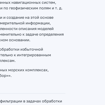
ванных навигационных систем,
и по геофизическим полям и т. д.
и и создание на этой основе
змерительной информации,
еленности описания моделей
именительно к задаче определения
жном основании.
 обработки избыточной
ительно к интегрированным
плексам.
нных морских комплексах,
бор»».
 фильтрации в задачах обработки