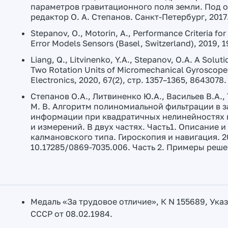
параметров гравитационного поля земли. Под об
редактор О. А. Степанов. Санкт-Петербург, 201
Stepanov, O., Motorin, A., Performance Criteria for 
Error Models Sensors (Basel, Switzerland), 2019, 
Liang, Q., Litvinenko, Y.A., Stepanov, O.A. A Solut
Two Rotation Units of Micromechanical Gyroscopes
Electronics, 2020, 67(2), стр. 1357–1365, 8643078
Степанов О.А., Литвиненко Ю.А., Васильев В.А.,
М. В. Алгоритм полиномиальной фильтрации в 
информации при квадратичных нелинейностях 
и измерений. В двух частях. Часть1. Описание 
калмановского типа. Гироскопия и навигация. 2021
10.17285/0869-7035.006. Часть 2. Примеры решени
Медаль «За трудовое отличие», К N 155689, Ук
СССР от 08.02.1984.